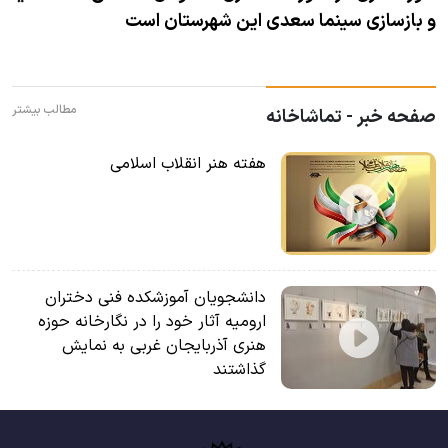
و بازسازی سینما سعدی این شهرستان است
مطالب بیشتر
صفحه خبر - تماشاخانه
هفته هنر انقلاب اسلامی
دانشجویان آموزشکده فنی دختران
ارومیه آثار خود را در نگارخانه حوزه
هنری آذربایجان غربی به نمایش
گذاشتند