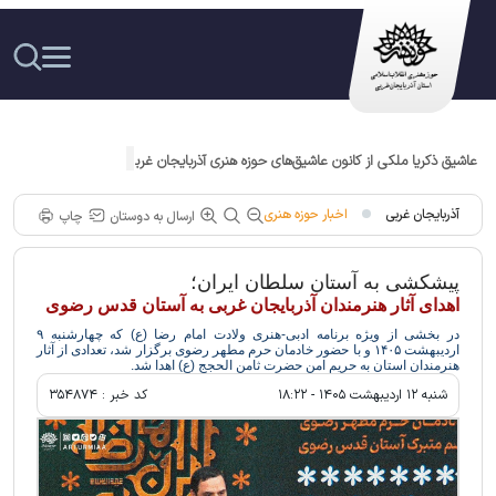
عاشیق ذکریا ملکی از کانون عاشیق‌های حوزه هنری آذربایجان غربی مقام سوم جشنواره
ملی «آوای عشق »را کسب کرد
آذربایجان غربی
اخبار حوزه هنری
ارسال به دوستان
چاپ
پیشکشی به آستان سلطان ایران؛
اهدای آثار هنرمندان آذربایجان غربی به آستان قدس رضوی
در بخشی از ویژه برنامه ادبی-هنری ولادت امام رضا (ع) که چهارشنبه ۹
اردیبهشت ۱۴۰۵ و با حضور خادمان حرم مطهر رضوی برگزار شد، تعدادی از آثار
هنرمندان استان به حریم امن حضرت ثامن الحجج (ع) اهدا شد.
شنبه ۱۲ ارديبهشت ۱۴۰۵ - ۱۸:۲۲
کد خبر :
۳۵۴۸۷۴