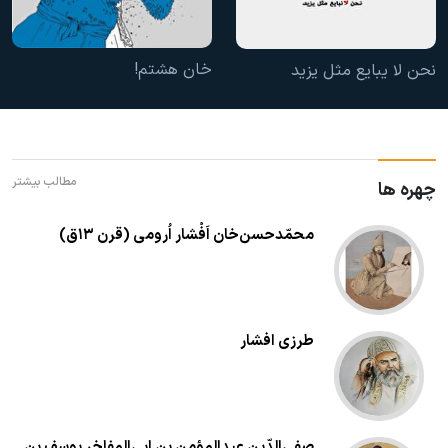
خان هشتم!
نحن لا یبایع مثل یزید
مطالب بیشتر
چهره ها
محمّدحسن‌خان اَفْشار اُرومی (قرن ۱۳ق)
طرزی افشار
صفی‌الدّین عبدالمؤمن بن ابی‌المفاخر یوسف بن