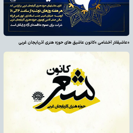
«عاشیقلار آخشامی »کانون عاشیق های حوزه هنری آذربایجان غربی