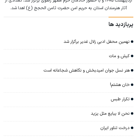
اردیبهشت ۱۴۰۵ و با حضور خادمان حرم مطهر رضوی برگزار شد، تعدادی از
آثار هنرمندان استان به حریم امن حضرت ثامن الحجج (ع) اهدا شد.
پربازدید ها
نهمین محفل ادبی زلال غدیر برگزار شد
کیش و مات
هنر نسل جوان امیدبخش و نگاهش شجاعانه است
خان هشتم!
تکرار طبس
نحن لا یبایع مثل یزید
درخت تناور ایران