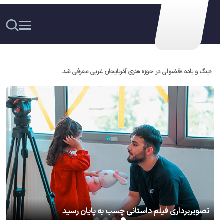
فراخوان سوگواره رسانه‌ای «روایت وداع» منتشر شد