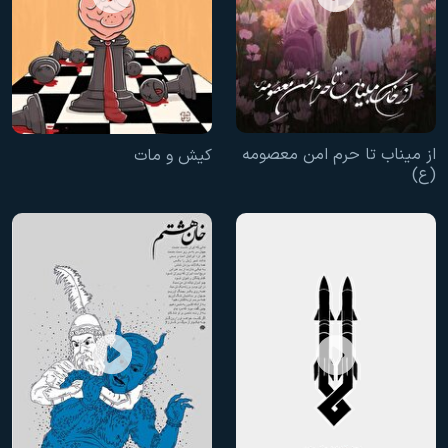
از میناب تا حرم امن معصومه
کیش و مات
(ع)