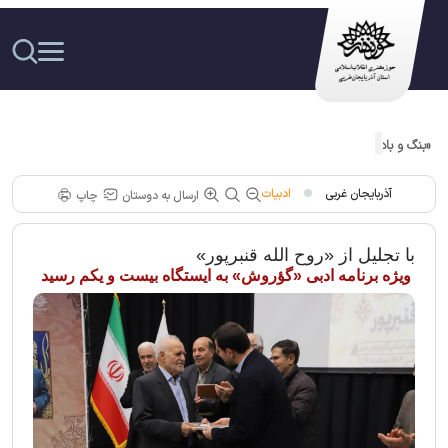
«بنگ و باده »فضولی در حوزه هنری آذربایجان غربی معرفی شد
آذربایجان غربی
ادبیات
ارسال به دوستان
چاپ
با تجلیل از «روح الله قنبرپور»
ویژه برنامه ادبی «گؤروش» به ایستگاه بیست و یکم رسید