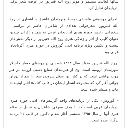
سالها فعالیت مستمر و موثر روح الله قنبرپور در عرصه شعر ترکی
آذربایجان تجلیل کرد.
اجرای موسیقی عاشیقی توسط هنرمندان عاشیق با اشعاری از روح
الله قنبرپور، شعرخوانی تعدادی از شاعران حاضر در مراسم ،
سخنرانی رئیس حوزه هنری آذربایجان غربی به همراه اکران چندین
عنوان کلیپ از آثار و زندگی هنری روح الله قنبرپور از دیگر بخش‌های
بیست و یکمین ویژه برنامه ادبی گوروش در حوزه هنری آذربایجان
غربی بود.
روح الله قنبرپور متولد سال ۱۳۲۳ شمسی در روستای حصار حاجیلار
شهرستان ارومیه است .وی از هنرمندان صنایع دستی ارومیه در هنر
چوب تراشی است که در کنار این شغل سرودن شعر را هم از دوران
جوانی آغاز کرد که مجموعه اشعار ایشان در قالب کتاب« ائللر ایچینده»
چاپ و منتشر شده است.
« گوروش» یکی از برنامه‌های واحد آفرینش‌های ادبی حوزه هنری
آذربایجان غربی است که با هدف معرفی شاعران و تجلیل از مقام
هنری آنها از سال ۱۳۹۵ شمسی آغاز شد و تاکنون در قالب ۲۱ برنامه
برگزار شده است.