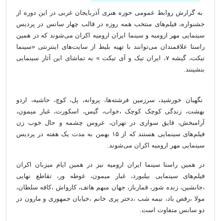
به گزارش روابط عمومی حوزه هنری آذربایجان غربی در این دوره از
جشنواره، فیلم‌های منتخب همه روزه در قالب چهار سانس در پردیس
سینمایی مهر ارومیه و سینما ایران ارومیه اکران می‌شوند که در همین
راستا علاقمندان می‌توانند با تهیه بلیط از سایت‌های اینترنتی «سینما
تیکت، گیشه ۷، ایران تیک و آی تیکت » به تماشای این آثار سینمایی
بنشینند.
نگهبان خورشید، سرزمین فرشته‌ها، پروانه، پل، کوچ، حاشیه، اردو
بهشت، زندگی کوچک کوچک ،خواب، گیس، اسکورت، غبار میمون،
آرامبخش، قایق سواری در تهران، عروس چشمه و حال خوب زن
فیلم‌های سینمایی هستند که از ۱۵ بهمن به مدت یک هفته در پردیس
سینمایی مهر ارومیه اکران می‌شوند.
در همین راستا سینما ایران ارومیه نیز در همین ایام میزبان اکران
فیلم‌های سینمایی بیلبورد، غبار میمون، غوطه ور، تقاطع نهایی
،جانشین، زنده شور، قمارباز، جهان مبهم هاتف، کارواش ،کافه سلطان،
مولا ،رقص باد، نیمه شب ،دختر پری خانم ،خیابان جمهوری و مارون در
دو سانس متفاوت است.