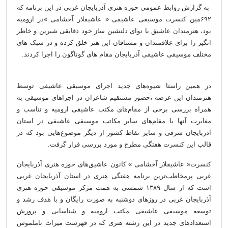
به گزارش روابط عمومی حوزه هنری آذربایجان غربی در این برنامه که
۶۹۲مین کنسرت موسیقی عاشیقی « عاشیقلار آخشامی »در ارومیه
بود، هنرمندان عاشیق با نوای دلنشین ساز خود دقایقی شیرین و خاطر
انگیز را برای علاقمندان و مشتاقان این هنر خلق کرده و در سبک های
مختلف موسیقی عاشیقی آذربایجان مقام های گوناگون را اجرا کردند.
در همین راستا شیوه‌های جدید اجرای موسیقی عاشیقی توسط
هنرمندان این عرصه ،حضور مستقیم شاعران در اجراهای موسیقی به
همراه بررسی برخی از مقام‌های مکتب عاشیقی ارومیه و تناسب و
مغایرت آنها با مقام‌های سایر مکاتب موسیقی عاشیقی در استان
آذربایجان شرقی و سایر نقاط کشور از دیگر موضوع‌هایی بود که در
قالب این کنسرت هفتگی مطرح و مورد بررسی قرار گرفت.
کنسرت« عاشیقلار آخشامی » کانون عاشیق‌های حوزه هنری آذربایجان
غربی پرمخاطب‌ترین برنامه هفتگی هنری در استان آذربایجان غربی
است که از سال ۱۳۸۹ شمسی به همت مرکز موسیقی حوزه هنری
آذربایجان غربی در روزهای دوشنبه به صورت رایگان و با هدف رشد و
توسعه موسیقی عاشیقی مکتب ارومیه و شناسایی و پرورش
استعدادهای جدید در این رشته هنری که در فهرست میراث ناملموس