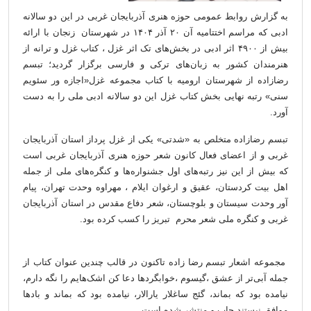
به گزارش روابط عمومی حوزه هنری آذربایجان غربی در این دو سالانه
ادبی که مراسم اختتامیه آن ۲۰ آذر ۱۴۰۴ در شهرستان زنجان با ارائه
بیش از ۴۹۰۰ اثر ادبی در بخش‌های تک اثر غزل ، کتاب غزل و ترانه از
هنرمندان کشور به زبان‌های ترکی و فارسی برگزار گردید؛ تبسم
رضازاده از شهرستان ارومیه با کتاب مجموعه غزل«اجازه ور سئویم
سنی» رتبه نهایی بخش کتاب غزل این دو سالانه ادبی ملی را به دست
آورد.
تبسم رضازاده متخلص به «شدتی» یکی از غزل پرداز استان آذربایجان
غربی و از اعضای فعال کانون شعر حوزه هنری آذربایجان غربی است
که بیش از این نیز رتبه‌های اول جشنواره‌ها و کنگره‌های ملی از جمله
اهل بیت کردستان، عقیق و ارغوان ایلام ، مهراوه وحدت تهران، پیام
آور وحدت سیستان و بلوچستان، شعر دفاع مقدس در استان آذربایجان
غربی و کنگره ملی شعر محرم تبریز را کسب کرده بود.
مجموعه اشعار تبسم رضا زاده تاکنون در قالب چندین عنوان کتاب از
جمله آبی‌تر از عشق ،گیسوم ،خوابگردها دعا کن اشک‌هایم را نگه دارم،
نیامده بود که بماند، گئج ساغلار یارالار، نیامده بود که بماند و بادها
موافق نیستند چاپ و منتشر شده است.