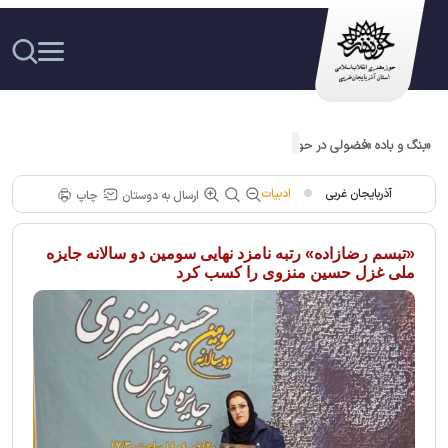
«بنگ و باده »فضولی در حوزه هنری آذربایجان غربی معرفی شد
آذربایجان غربی
ادبیات
ارسال به دوستان
چاپ
«تبسم رضازاده» رتبه نامزد نهایی سومین دو سالانه جایزه
ملی غزل حسین منزوی را کسب کرد