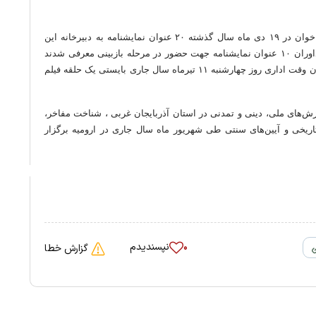
بر اساس اعلام دبیرخانه جشنواره تئاتر روشنا با اعلام فراخوان در ۱۹ دی ماه سال گذشته ۲۰ عنوان نمایشنامه به دبیرخانه این
جشنواره ارسال شد که بعد از بازخوانی شده توسط هیئت داوران ۱۰ عنوان نمایشنامه جهت حضور در مرحله بازبینی معرفی شدند
که در همین راستا کارگردانان نمایش‌های منتخب شده تا پایان وقت اداری روز چهارشنبه ۱۱ تیرماه سال جاری بایستی یک حلقه فیلم
ش‌های ملی، دینی و تمدنی در استان آذربایجان غربی ، شناخت مفاخر،
ریخی و آیین‌های سنتی طی شهریور ماه سال جاری در ارومیه برگزار
نپسندیدم
۰
گزارش خطا