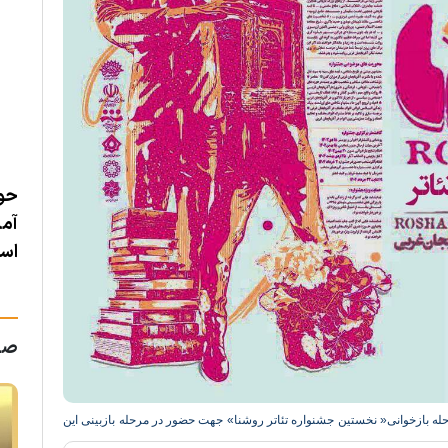
اس
حوزه هنری در صورت همکاری مسئولان سلماس
حو
تان
آماده احیا و بازسازی سینما سعدی این شهرستان
آما
است
اس
صفح
عنوان نمایشنامه برگزیده مرحله بازخوانی« نخستین جشنواره تئاتر روشنا» جهت حضور در مرحله بازبینی این